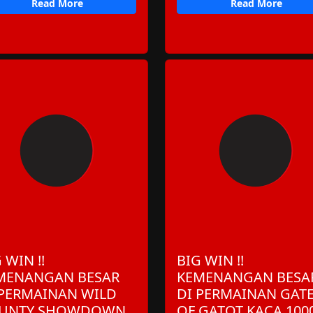
Read More
Read More
 WIN !!
BIG WIN !!
MENANGAN BESAR
KEMENANGAN BESA
 PERMAINAN WILD
DI PERMAINAN GAT
UNTY SHOWDOWN
OF GATOT KACA 100