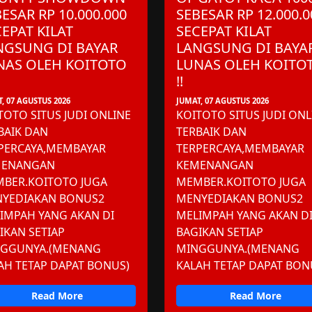
ESAR RP 10.000.000
SEBESAR RP 12.000.0
EPAT KILAT
SECEPAT KILAT
NGSUNG DI BAYAR
LANGSUNG DI BAYA
NAS OLEH KOITOTO
LUNAS OLEH KOITO
!!
, 07 AGUSTUS 2026
JUMAT, 07 AGUSTUS 2026
TOTO SITUS JUDI ONLINE
KOITOTO SITUS JUDI ONL
BAIK DAN
TERBAIK DAN
PERCAYA,MEMBAYAR
TERPERCAYA,MEMBAYAR
MENANGAN
KEMENANGAN
BER.KOITOTO JUGA
MEMBER.KOITOTO JUGA
YEDIAKAN BONUS2
MENYEDIAKAN BONUS2
IMPAH YANG AKAN DI
MELIMPAH YANG AKAN D
IKAN SETIAP
BAGIKAN SETIAP
GGUNYA.(MENANG
MINGGUNYA.(MENANG
AH TETAP DAPAT BONUS)
KALAH TETAP DAPAT BON
Read More
Read More