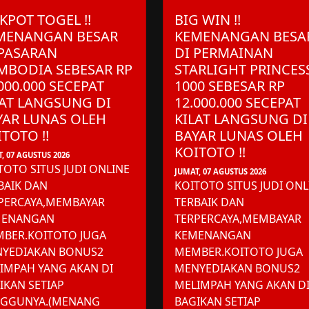
KPOT TOGEL !!
BIG WIN !!
MENANGAN BESAR
KEMENANGAN BESA
 PASARAN
DI PERMAINAN
MBODIA SEBESAR RP
STARLIGHT PRINCES
000.000 SECEPAT
1000 SEBESAR RP
LAT LANGSUNG DI
12.000.000 SECEPAT
YAR LUNAS OLEH
KILAT LANGSUNG DI
TOTO !!
BAYAR LUNAS OLEH
KOITOTO !!
, 07 AGUSTUS 2026
TOTO SITUS JUDI ONLINE
JUMAT, 07 AGUSTUS 2026
BAIK DAN
KOITOTO SITUS JUDI ONL
PERCAYA,MEMBAYAR
TERBAIK DAN
MENANGAN
TERPERCAYA,MEMBAYAR
BER.KOITOTO JUGA
KEMENANGAN
YEDIAKAN BONUS2
MEMBER.KOITOTO JUGA
IMPAH YANG AKAN DI
MENYEDIAKAN BONUS2
IKAN SETIAP
MELIMPAH YANG AKAN D
GGUNYA.(MENANG
BAGIKAN SETIAP