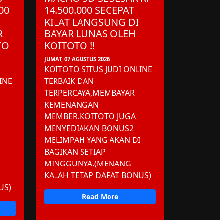
00
14.500.000 SECEPAT
KILAT LANGSUNG DI
R
BAYAR LUNAS OLEH
TO
KOITOTO !!
JUMAT, 07 AGUSTUS 2026
KOITOTO SITUS JUDI ONLINE
INE
TERBAIK DAN
TERPERCAYA,MEMBAYAR
KEMENANGAN
MEMBER.KOITOTO JUGA
MENYEDIAKAN BONUS2
MELIMPAH YANG AKAN DI
I
BAGIKAN SETIAP
MINGGUNYA.(MENANG
KALAH TETAP DAPAT BONUS)
US)
Read More