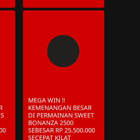
MEGA WIN !!
R
KEMENANGAN BESAR
ES
DI PERMAINAN SWEET
BONANZA 2500
00
SEBESAR RP 25.500.000
SECEPAT KILAT