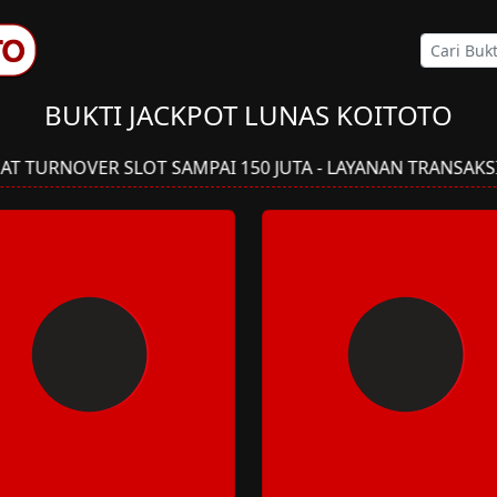
BUKTI JACKPOT LUNAS KOITOTO
ER SLOT SAMPAI 150 JUTA - LAYANAN TRANSAKSI BANK 24 J