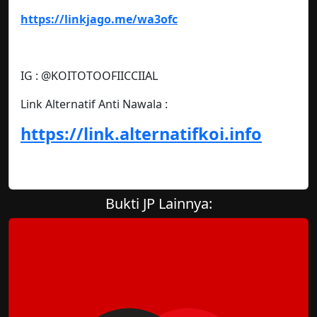
https://linkjago.me/wa3ofc
IG : @KOITOTOOFIICCIIAL
Link Alternatif Anti Nawala :
https://link.alternatifkoi.info
Bukti JP Lainnya: