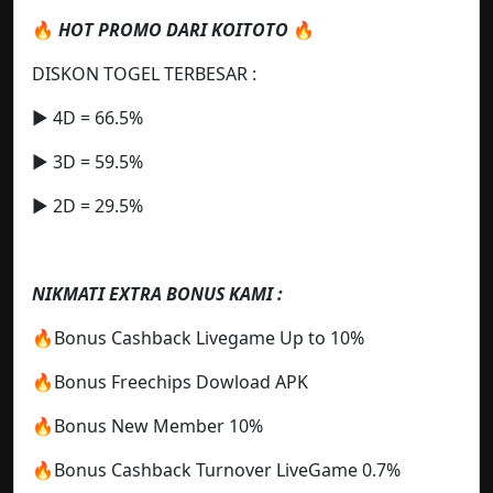
🔥
HOT PROMO DARI KOITOTO
🔥
DISKON TOGEL TERBESAR :
▶️ 4D = 66.5%
▶️ 3D = 59.5%
▶️ 2D = 29.5%
NIKMATI EXTRA BONUS KAMI :
🔥Bonus Cashback Livegame Up to 10%
🔥Bonus Freechips Dowload APK
🔥Bonus New Member 10%
🔥Bonus Cashback Turnover LiveGame 0.7%