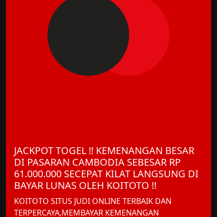
JACKPOT TOGEL !! KEMENANGAN BESAR
DI PASARAN CAMBODIA SEBESAR RP
61.000.000 SECEPAT KILAT LANGSUNG DI
BAYAR LUNAS OLEH KOITOTO !!
KOITOTO SITUS JUDI ONLINE TERBAIK DAN
TERPERCAYA,MEMBAYAR KEMENANGAN