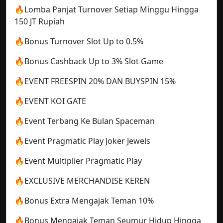
🔥Lomba Panjat Turnover Setiap Minggu Hingga
150 JT Rupiah
🔥Bonus Turnover Slot Up to 0.5%
🔥Bonus Cashback Up to 3% Slot Game
🔥EVENT FREESPIN 20% DAN BUYSPIN 15%
🔥EVENT KOI GATE
🔥Event Terbang Ke Bulan Spaceman
🔥Event Pragmatic Play Joker Jewels
🔥Event Multiplier Pragmatic Play
🔥EXCLUSIVE MERCHANDISE KEREN
🔥Bonus Extra Mengajak Teman 10%
🔥Bonus Mengajak Teman Seumur Hidup Hingga