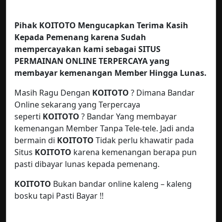
Pihak KOITOTO Mengucapkan Terima Kasih
Kepada Pemenang karena Sudah
mempercayakan kami sebagai SITUS
PERMAINAN ONLINE TERPERCAYA yang
membayar kemenangan Member Hingga Lunas.
Masih Ragu Dengan
KOITOTO
? Dimana Bandar
Online sekarang yang Terpercaya
seperti
KOITOTO
? Bandar Yang membayar
kemenangan Member Tanpa Tele-tele. Jadi anda
bermain di
KOITOTO
Tidak perlu khawatir pada
Situs
KOITOTO
karena kemenangan berapa pun
pasti dibayar lunas kepada pemenang.
KOITOTO
Bukan bandar online kaleng – kaleng
bosku tapi Pasti Bayar !!