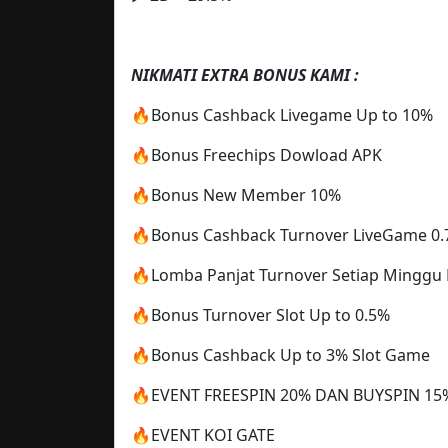
NIKMATI EXTRA BONUS KAMI :
🔥Bonus Cashback Livegame Up to 10%
🔥Bonus Freechips Dowload APK
🔥Bonus New Member 10%
🔥Bonus Cashback Turnover LiveGame 0
🔥Lomba Panjat Turnover Setiap Minggu 
🔥Bonus Turnover Slot Up to 0.5%
🔥Bonus Cashback Up to 3% Slot Game
🔥EVENT FREESPIN 20% DAN BUYSPIN 15
🔥EVENT KOI GATE