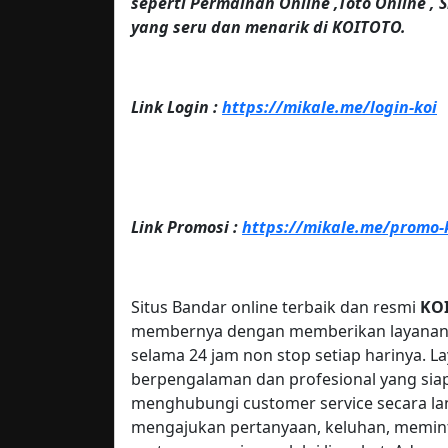
seperti Permainan Online ,Toto Online
yang seru dan menarik di KOITOTO.
Link Login :
https://mikale.me/login-koi
Link Promosi :
https://mikale.me/promo-
Situs Bandar online terbaik dan resmi
KO
membernya dengan memberikan layanan t
selama 24 jam non stop setiap harinya. L
berpengalaman dan profesional yang sia
menghubungi customer service secara lang
mengajukan pertanyaan, keluhan, meminta