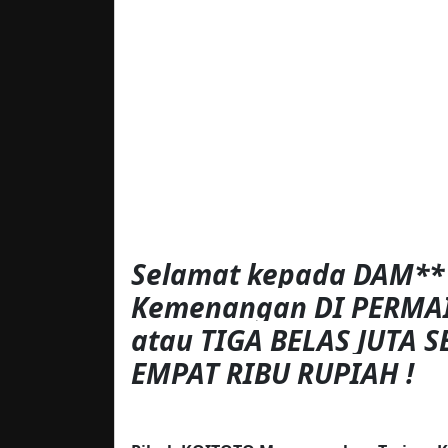
Selamat kepada DAM**
Kemenangan DI PERMAI
atau TIGA BELAS JUTA
EMPAT RIBU RUPIAH !