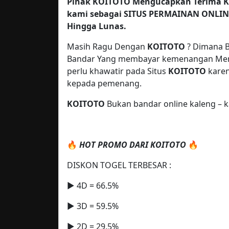
Pihak KOITOTO Mengucapkan Terima 
kami sebagai SITUS PERMAINAN ONLI
Hingga Lunas.
Masih Ragu Dengan
KOITOTO
? Dimana B
Bandar Yang membayar kemenangan Membe
perlu khawatir pada Situs
KOITOTO
karen
kepada pemenang.
KOITOTO
Bukan bandar online kaleng – ka
🔥
HOT PROMO DARI KOITOTO
🔥
DISKON TOGEL TERBESAR :
▶️ 4D = 66.5%
▶️ 3D = 59.5%
▶️ 2D = 29.5%