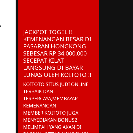
?
JACKPOT TOGEL !!
KEMENANGAN BESAR DI
PASARAN HONGKONG
SEBESAR RP 34.000.000
SECEPAT KILAT
LANGSUNG DI BAYAR
LUNAS OLEH KOITOTO !!
KOITOTO SITUS JUDI ONLINE
TERBAIK DAN
TERPERCAYA,MEMBAYAR
KEMENANGAN
MEMBER.KOITOTO JUGA
MENYEDIAKAN BONUS2
MELIMPAH YANG AKAN DI