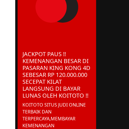
JACKPOT PAUS !!
KEMENANGAN BESAR DI
PASARAN KING KONG 4D
SEBESAR RP 120.000.000
SECEPAT KILAT
LANGSUNG DI BAYAR
LUNAS OLEH KOITOTO !!
KOITOTO SITUS JUDI ONLINE
TERBAIK DAN
TERPERCAYA,MEMBAYAR
KEMENANGAN