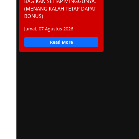
BAGIKAN SETIAP MINGGUNYA.
(MENANG KALAH TETAP DAPAT
BONUS)
Jumat, 07 Agustus 2026
Read More