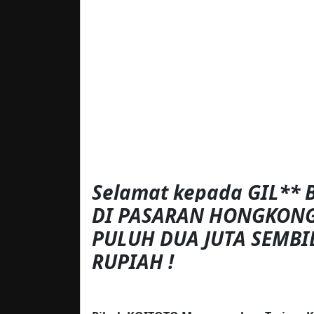
Selamat kepada GIL**
DI PASARAN HONGKONG S
PULUH DUA JUTA SEMBI
RUPIAH !