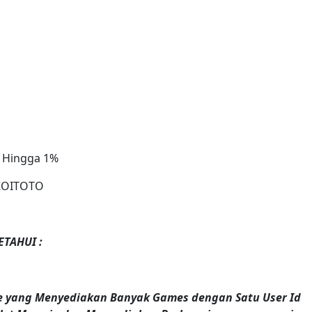
 Hingga 1%
KOITOTO
ETAHUI :
e yang Menyediakan Banyak Games dengan Satu User Id