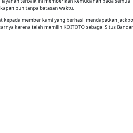
nya layanan terbaik ini memberikan kemudahan pada semua
kapan pun tanpa batasan waktu.
t kepada member kami yang berhasil mendapatkan jackpo
sarnya karena telah memilih KOITOTO sebagai Situs Banda