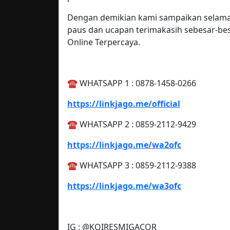
Dengan demikian kami sampaikan selama
paus dan ucapan terimakasih sebesar-be
Online Terpercaya.
☎️ WHATSAPP 1 : 0878-1458-0266
https://linkjago.me/official
☎️ WHATSAPP 2 : 0859-2112-9429
https://linkjago.me/wa2ofc
☎️ WHATSAPP 3 : 0859-2112-9388
https://linkjago.me/wa3ofc
IG : @KOIRESMIGACOR