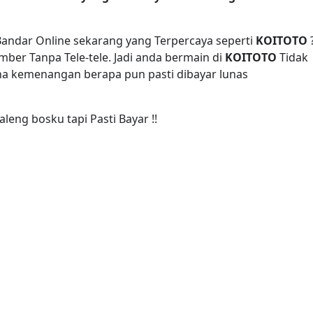
andar Online sekarang yang Terpercaya seperti
KOITOTO
r Tanpa Tele-tele. Jadi anda bermain di
KOITOTO
Tidak
a kemenangan berapa pun pasti dibayar lunas
leng bosku tapi Pasti Bayar !!