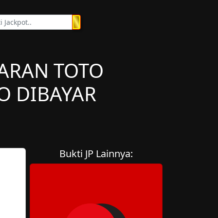
SARAN TOTO
TO DIBAYAR
Bukti JP Lainnya: