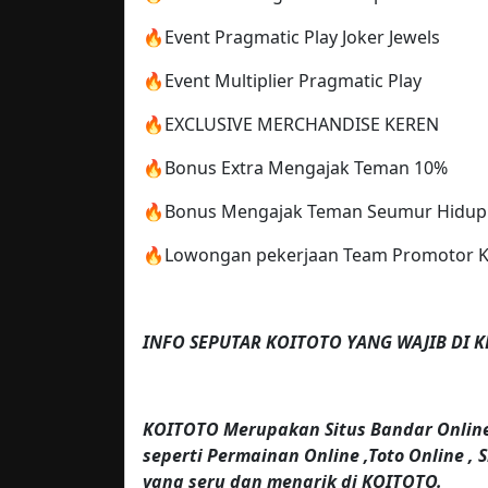
🔥Event Pragmatic Play Joker Jewels
🔥Event Multiplier Pragmatic Play
🔥EXCLUSIVE MERCHANDISE KEREN
🔥Bonus Extra Mengajak Teman 10%
🔥Bonus Mengajak Teman Seumur Hidup
🔥Lowongan pekerjaan Team Promotor 
INFO SEPUTAR KOITOTO YANG WAJIB DI K
KOITOTO Merupakan Situs Bandar Onlin
seperti Permainan Online ,Toto Online
yang seru dan menarik di KOITOTO.