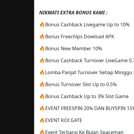
NIKMATI EXTRA BONUS KAMI :
🔥Bonus Cashback Livegame Up to 10%
🔥Bonus Freechips Dowload APK
🔥Bonus New Member 10%
🔥Bonus Cashback Turnover LiveGame 0
🔥Lomba Panjat Turnover Setiap Minggu 
🔥Bonus Turnover Slot Up to 0.5%
🔥Bonus Cashback Up to 3% Slot Game
🔥EVENT FREESPIN 20% DAN BUYSPIN 15
🔥EVENT KOI GATE
🔥Event Terbang Ke Bulan Spaceman