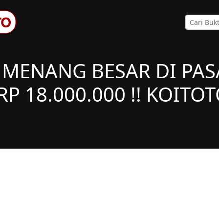
! MENANG BESAR DI PA
P 18.000.000 !! KOITO