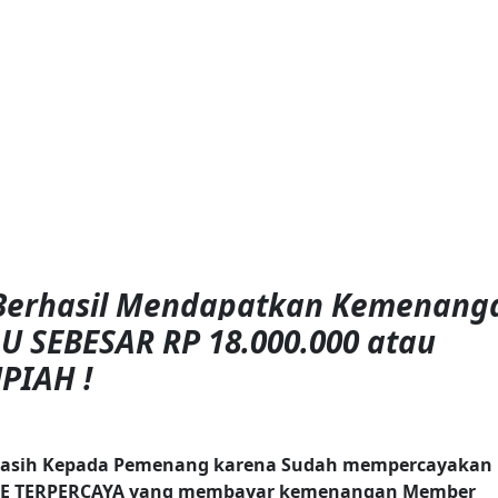
 Berhasil Mendapatkan Kemenang
 SEBESAR RP 18.000.000 atau
PIAH !
Kasih Kepada Pemenang karena Sudah mempercayakan
NE TERPERCAYA yang membayar kemenangan Member