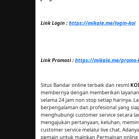
Link Login :
https://mikale.me/login-koi
Link Promosi :
https://mikale.me/promo-
Situs Bandar online terbaik dan resmi
KO
membernya dengan memberikan layanan t
selama 24 jam non stop setiap harinya. L
berpengalaman dan profesional yang sia
menghubungi customer service secara lang
mengajukan pertanyaan, keluhan, meminta
customer service melalui live chat. Ada
pemain untuk mainkan Permainan online 