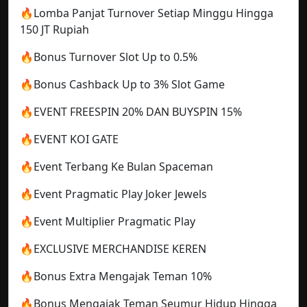
🔥Lomba Panjat Turnover Setiap Minggu Hingga
150 JT Rupiah
🔥Bonus Turnover Slot Up to 0.5%
🔥Bonus Cashback Up to 3% Slot Game
🔥EVENT FREESPIN 20% DAN BUYSPIN 15%
🔥EVENT KOI GATE
🔥Event Terbang Ke Bulan Spaceman
🔥Event Pragmatic Play Joker Jewels
🔥Event Multiplier Pragmatic Play
🔥EXCLUSIVE MERCHANDISE KEREN
🔥Bonus Extra Mengajak Teman 10%
🔥Bonus Mengajak Teman Seumur Hidup Hingga