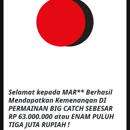
Selamat kepada MAR** Berhasil
Mendapatkan Kemenangan DI
PERMAINAN BIG CATCH SEBESAR
RP 63.000.000 atau ENAM PULUH
TIGA JUTA RUPIAH !