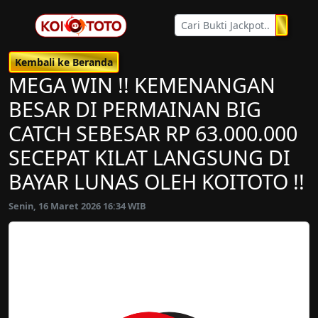
Kembali ke Beranda
MEGA WIN !! KEMENANGAN
BESAR DI PERMAINAN BIG
CATCH SEBESAR RP 63.000.000
SECEPAT KILAT LANGSUNG DI
BAYAR LUNAS OLEH KOITOTO !!
Senin, 16 Maret 2026 16:34 WIB