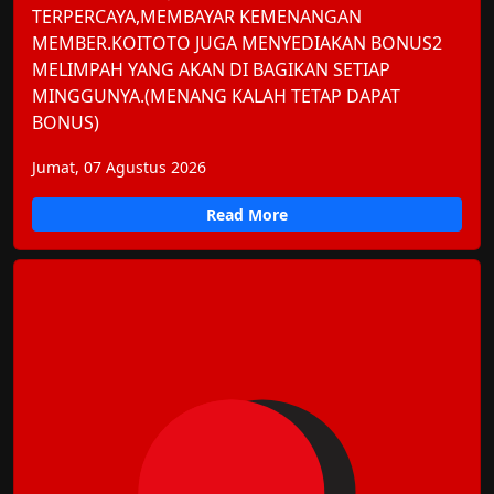
TERPERCAYA,MEMBAYAR KEMENANGAN
MEMBER.KOITOTO JUGA MENYEDIAKAN BONUS2
MELIMPAH YANG AKAN DI BAGIKAN SETIAP
MINGGUNYA.(MENANG KALAH TETAP DAPAT
BONUS)
Jumat, 07 Agustus 2026
Read More