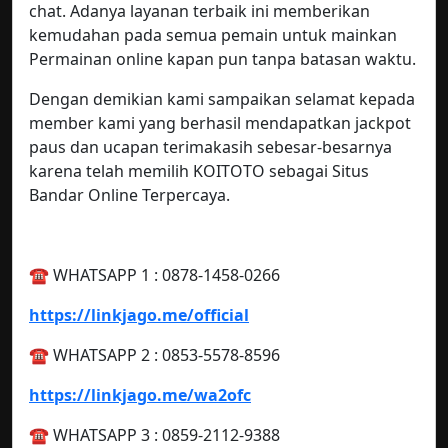
chat. Adanya layanan terbaik ini memberikan
kemudahan pada semua pemain untuk mainkan
Permainan online kapan pun tanpa batasan waktu.
Dengan demikian kami sampaikan selamat kepada
member kami yang berhasil mendapatkan jackpot
paus dan ucapan terimakasih sebesar-besarnya
karena telah memilih KOITOTO sebagai Situs
Bandar Online Terpercaya.
☎️ WHATSAPP 1 : 0878-1458-0266
https://linkjago.me/official
☎️ WHATSAPP 2 : 0853-5578-8596
https://linkjago.me/wa2ofc
☎️ WHATSAPP 3 : 0859-2112-9388