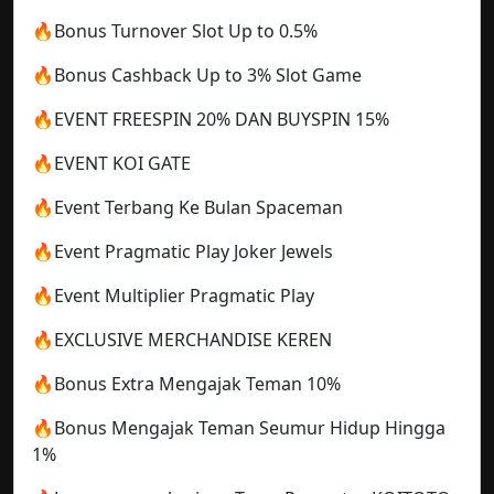
🔥Bonus Turnover Slot Up to 0.5%
🔥Bonus Cashback Up to 3% Slot Game
🔥EVENT FREESPIN 20% DAN BUYSPIN 15%
🔥EVENT KOI GATE
🔥Event Terbang Ke Bulan Spaceman
🔥Event Pragmatic Play Joker Jewels
🔥Event Multiplier Pragmatic Play
🔥EXCLUSIVE MERCHANDISE KEREN
🔥Bonus Extra Mengajak Teman 10%
🔥Bonus Mengajak Teman Seumur Hidup Hingga
1%