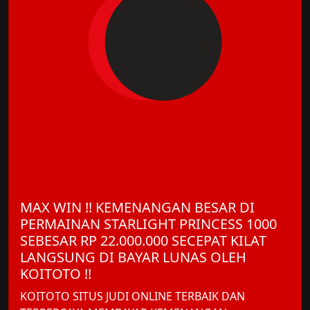
MAX WIN !! KEMENANGAN BESAR DI
PERMAINAN STARLIGHT PRINCESS 1000
SEBESAR RP 22.000.000 SECEPAT KILAT
LANGSUNG DI BAYAR LUNAS OLEH
KOITOTO !!
KOITOTO SITUS JUDI ONLINE TERBAIK DAN