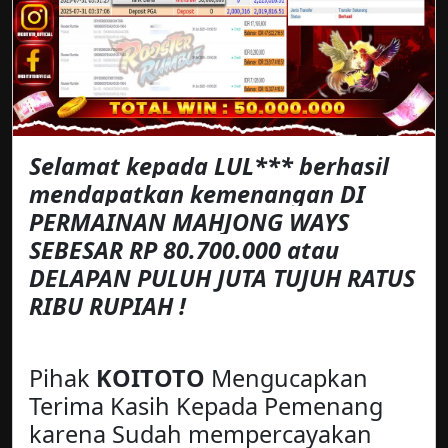
Selamat kepada LUL*** berhasil
mendapatkan kemenangan DI
PERMAINAN MAHJONG WAYS
SEBESAR RP 80.700.000 atau
DELAPAN PULUH JUTA TUJUH RATUS
RIBU RUPIAH !
Pihak
KOITOTO
Mengucapkan
Terima Kasih Kepada Pemenang
karena Sudah mempercayakan