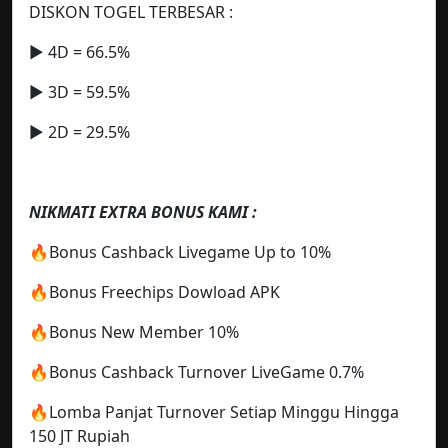
DISKON TOGEL TERBESAR :
▶️ 4D = 66.5%
▶️ 3D = 59.5%
▶️ 2D = 29.5%
NIKMATI EXTRA BONUS KAMI :
🔥Bonus Cashback Livegame Up to 10%
🔥Bonus Freechips Dowload APK
🔥Bonus New Member 10%
🔥Bonus Cashback Turnover LiveGame 0.7%
🔥Lomba Panjat Turnover Setiap Minggu Hingga
150 JT Rupiah