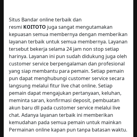
Situs Bandar online terbaik dan
resmi
KOITOTO
juga sangat mengutamakan
kepuasan semua membernya dengan memberikan
layanan terbaik untuk semua membernya. Layanan
tersebut bekerja selama 24 jam non stop setiap
harinya. Layanan ini pun sudah didukung juga oleh
customer service berpengalaman dan profesional
yang siap membantu para pemain. Setiap pemain
pun dapat menghubungi customer service secara
langsung melalui fitur live chat online. Setiap
pemain dapat mengajukan pertanyaan, keluhan,
meminta saran, konfirmasi deposit, pembuatan
akun baru dll pada customer service melalui live
chat. Adanya layanan terbaik ini memberikan
kemudahan pada semua pemain untuk mainkan
Permainan online kapan pun tanpa batasan waktu.