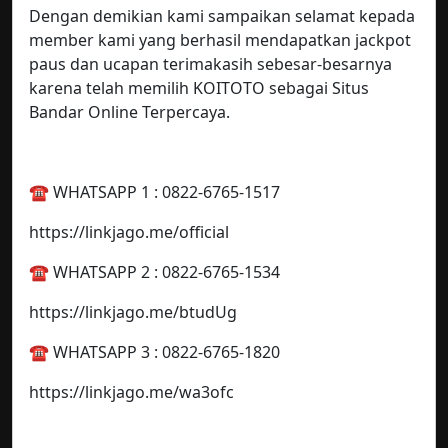
Dengan demikian kami sampaikan selamat kepada
member kami yang berhasil mendapatkan jackpot
paus dan ucapan terimakasih sebesar-besarnya
karena telah memilih KOITOTO sebagai Situs
Bandar Online Terpercaya.
☎️ WHATSAPP 1 : 0822-6765-1517
https://linkjago.me/official
☎️ WHATSAPP 2 : 0822-6765-1534
https://linkjago.me/btudUg
☎️ WHATSAPP 3 : 0822-6765-1820
https://linkjago.me/wa3ofc