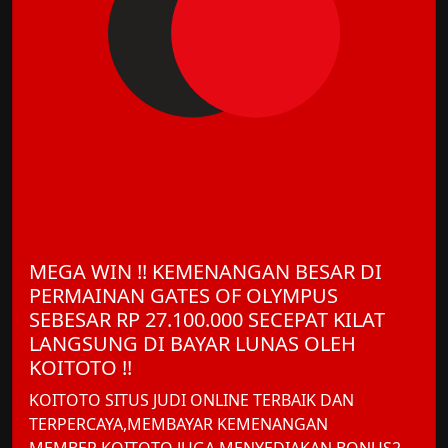
MEGA WIN !! KEMENANGAN BESAR DI
PERMAINAN GATES OF OLYMPUS
SEBESAR RP 27.100.000 SECEPAT KILAT
LANGSUNG DI BAYAR LUNAS OLEH
KOITOTO !!
KOITOTO SITUS JUDI ONLINE TERBAIK DAN
TERPERCAYA,MEMBAYAR KEMENANGAN