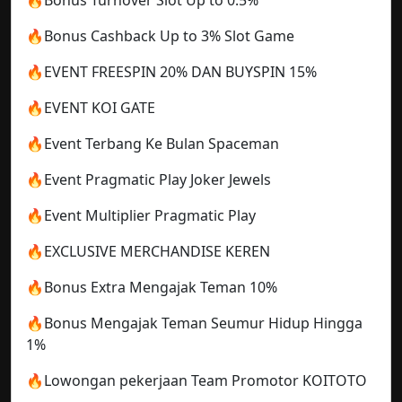
🔥Bonus Turnover Slot Up to 0.5%
🔥Bonus Cashback Up to 3% Slot Game
🔥EVENT FREESPIN 20% DAN BUYSPIN 15%
🔥EVENT KOI GATE
🔥Event Terbang Ke Bulan Spaceman
🔥Event Pragmatic Play Joker Jewels
🔥Event Multiplier Pragmatic Play
🔥EXCLUSIVE MERCHANDISE KEREN
🔥Bonus Extra Mengajak Teman 10%
🔥Bonus Mengajak Teman Seumur Hidup Hingga
1%
🔥Lowongan pekerjaan Team Promotor KOITOTO