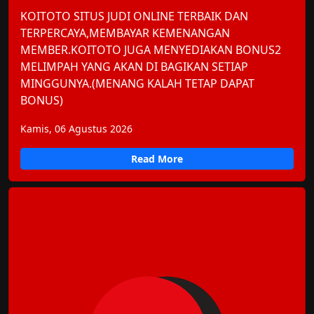
KOITOTO SITUS JUDI ONLINE TERBAIK DAN
TERPERCAYA,MEMBAYAR KEMENANGAN
MEMBER.KOITOTO JUGA MENYEDIAKAN BONUS2
MELIMPAH YANG AKAN DI BAGIKAN SETIAP
MINGGUNYA.(MENANG KALAH TETAP DAPAT
BONUS)
Kamis, 06 Agustus 2026
Read More