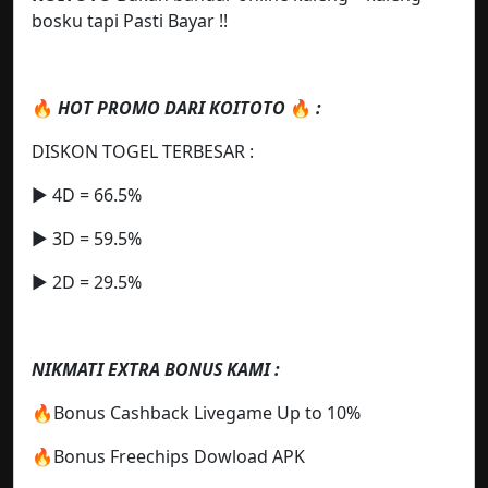
bosku tapi Pasti Bayar !!
🔥
HOT PROMO DARI KOITOTO
🔥
:
DISKON TOGEL TERBESAR :
▶️ 4D = 66.5%
▶️ 3D = 59.5%
▶️ 2D = 29.5%
NIKMATI EXTRA BONUS KAMI :
🔥Bonus Cashback Livegame Up to 10%
🔥Bonus Freechips Dowload APK