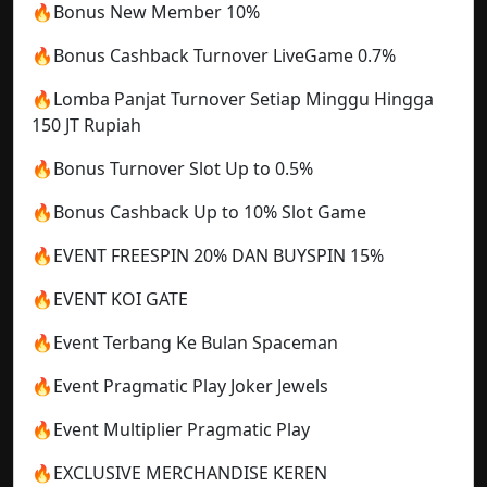
🔥Bonus New Member 10%
🔥Bonus Cashback Turnover LiveGame 0.7%
🔥Lomba Panjat Turnover Setiap Minggu Hingga
150 JT Rupiah
🔥Bonus Turnover Slot Up to 0.5%
🔥Bonus Cashback Up to 10% Slot Game
🔥EVENT FREESPIN 20% DAN BUYSPIN 15%
🔥EVENT KOI GATE
🔥Event Terbang Ke Bulan Spaceman
🔥Event Pragmatic Play Joker Jewels
🔥Event Multiplier Pragmatic Play
🔥EXCLUSIVE MERCHANDISE KEREN