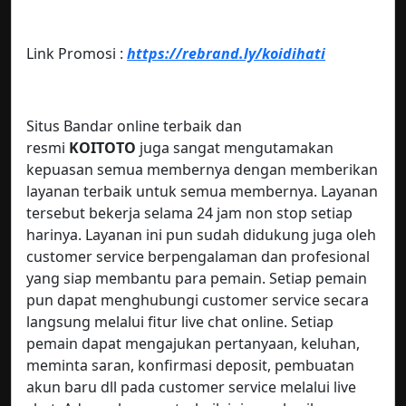
Link Promosi :
https://rebrand.ly/koidihati
Situs Bandar online terbaik dan
resmi
KOITOTO
juga sangat mengutamakan
kepuasan semua membernya dengan memberikan
layanan terbaik untuk semua membernya. Layanan
tersebut bekerja selama 24 jam non stop setiap
harinya. Layanan ini pun sudah didukung juga oleh
customer service berpengalaman dan profesional
yang siap membantu para pemain. Setiap pemain
pun dapat menghubungi customer service secara
langsung melalui fitur live chat online. Setiap
pemain dapat mengajukan pertanyaan, keluhan,
meminta saran, konfirmasi deposit, pembuatan
akun baru dll pada customer service melalui live