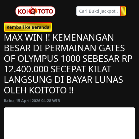
Kembali ke Beranda
MAX WIN !! KEMENANGAN
BESAR DI PERMAINAN GATES
OF OLYMPUS 1000 SEBESAR RP
12.400.000 SECEPAT KILAT
LANGSUNG DI BAYAR LUNAS
OLEH KOITOTO !!
Rabu, 15 April 2026 04:28 WIB