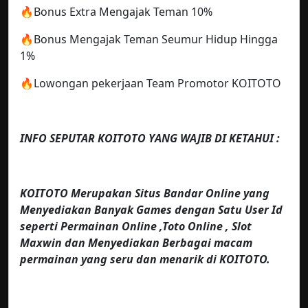
🔥Bonus Extra Mengajak Teman 10%
🔥Bonus Mengajak Teman Seumur Hidup Hingga
1%
🔥Lowongan pekerjaan Team Promotor KOITOTO
INFO SEPUTAR KOITOTO YANG WAJIB DI KETAHUI :
KOITOTO Merupakan Situs Bandar Online yang
Menyediakan Banyak Games dengan Satu User Id
seperti Permainan Online ,Toto Online , Slot
Maxwin dan Menyediakan Berbagai macam
permainan yang seru dan menarik di KOITOTO.