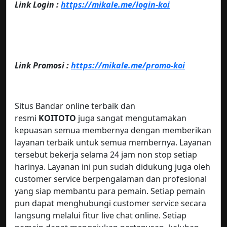
Link Login :
https://mikale.me/login-koi
Link Promosi :
https://mikale.me/promo-koi
Situs Bandar online terbaik dan
resmi
KOITOTO
juga sangat mengutamakan
kepuasan semua membernya dengan memberikan
layanan terbaik untuk semua membernya. Layanan
tersebut bekerja selama 24 jam non stop setiap
harinya. Layanan ini pun sudah didukung juga oleh
customer service berpengalaman dan profesional
yang siap membantu para pemain. Setiap pemain
pun dapat menghubungi customer service secara
langsung melalui fitur live chat online. Setiap